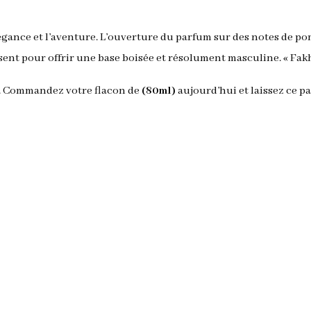
élégance et l’aventure. L’ouverture du parfum sur des notes de p
ent pour offrir une base boisée et résolument masculine. « Fakha
e. Commandez votre flacon de
(80ml)
aujourd’hui et laissez ce p