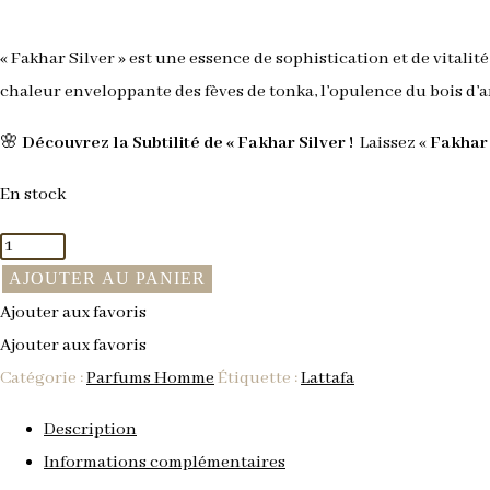
« Fakhar Silver » est une essence de sophistication et de vital
chaleur enveloppante des fèves de tonka, l’opulence du bois d’am
🌸
Découvrez la Subtilité de « Fakhar Silver !
Laissez «
Fakhar 
En stock
quantité
de
AJOUTER AU PANIER
Fakhar
Ajouter aux favoris
Silver
Ajouter aux favoris
Catégorie :
Parfums Homme
Étiquette :
Lattafa
Description
Informations complémentaires