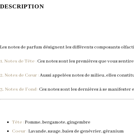
DESCRIPTION
Les notes de parfum désignent les différents composants olfactif
1. Notes de Tête
:
Ces notes sont les premières que vous sentire
2. Notes de Cœur
:
Aussi appelées notes de milieu, elles constit
3. Notes de Fond
:
Ces notes sont les dernières à se manifester 
Tête
:
P
omme, bergamote, gingembre
Coeur
:
L
avande, sauge, baies de genévrier, géranium