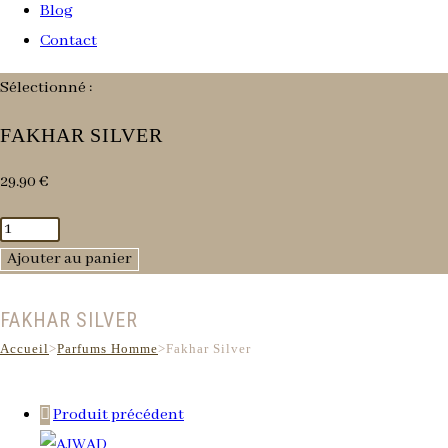
Blog
Contact
Sélectionné :
FAKHAR SILVER
29.90
€
quantité
de
Ajouter au panier
Fakhar
FAKHAR SILVER
Silver
Accueil
>
Parfums Homme
>
Fakhar Silver
Produit précédent