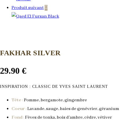
Produit suivant
FAKHAR SILVER
29.90
€
INSPIRATION :
CLASSIC DE
YVES SAINT LAURENT
Tête
:
P
omme, bergamote, gingembre
Coeur
:
L
avande, sauge, baies de genévrier, géranium
Fond
:
F
èves de tonka, bois d’ambre, cèdre, vétiver